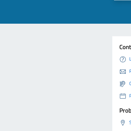
Cont
Prob