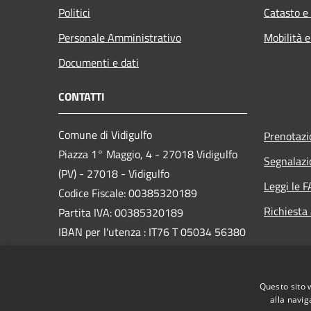
Politici
Catasto e
Personale Amministrativo
Mobilità e
Documenti e dati
CONTATTI
Comune di Vidigulfo
Prenotaz
Piazza 1° Maggio, 4 - 27018 Vidigulfo
Segnalazi
(PV) - 27018 - Vidigulfo
Leggi le 
Codice Fiscale: 00385320189
Richiesta
Partita IVA: 00385320189
IBAN per l'utenza : IT76 T 05034 56380
0000 0000 2567
PEC:
info@pec.comune.vidigulfo.pv.it
Questo sito 
Centralino Unico: 0382/69003
alla navig