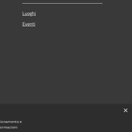
Luoghi
Eventi
×
nzionamento e
nformazioni