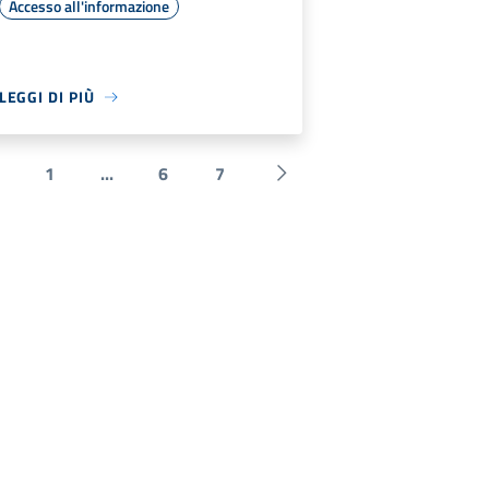
Accesso all'informazione
LEGGI DI PIÙ
1
...
6
7
 Precedente
Successiva »