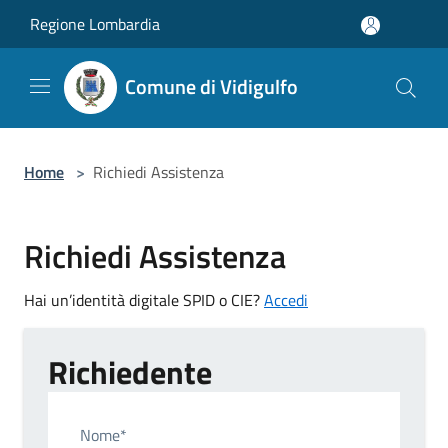
Salta al contenuto principale
Regione Lombardia
Comune di Vidigulfo
Home
>
Richiedi Assistenza
Richiedi Assistenza
Hai un’identità digitale SPID o CIE?
Accedi
Richiedente
Nome*