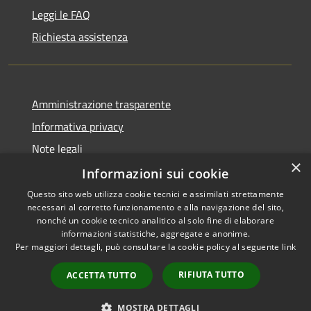
Leggi le FAQ
Richiesta assistenza
Amministrazione trasparente
Informativa privacy
Note legali
×
Dichiarazione di accessibilità
Informazioni sui cookie
Questo sito web utilizza cookie tecnici e assimilati strettamente
necessari al corretto funzionamento e alla navigazione del sito,
nonché un cookie tecnico analitico al solo fine di elaborare
informazioni statistiche, aggregate e anonime.
RSS
Copyright © 2026 • Comune di
Per maggiori dettagli, può consultare la cookie policy al seguente
link
Accessibilità
Vidigulfo • Powered by
Privacy
Municipium
Accesso
•
RIFIUTA TUTTO
ACCETTA TUTTO
Cookie
redazione
Mappa del sito
MOSTRA DETTAGLI