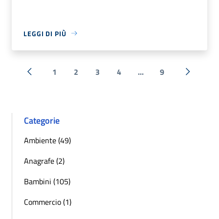
LEGGI DI PIÙ
1
2
3
4
...
9
« Precedente
Successi
Categorie
Ambiente (49)
Anagrafe (2)
Bambini (105)
Commercio (1)