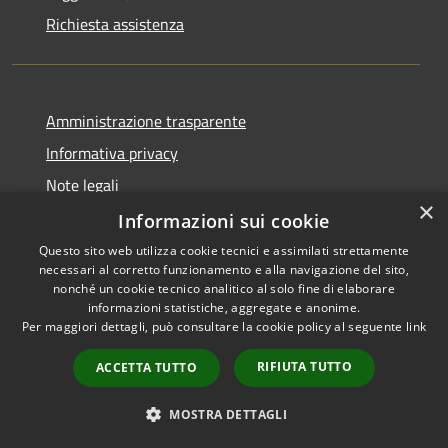
Richiesta assistenza
Amministrazione trasparente
Informativa privacy
Note legali
×
Dichiarazione di accessibilità
Informazioni sui cookie
Questo sito web utilizza cookie tecnici e assimilati strettamente
necessari al corretto funzionamento e alla navigazione del sito,
nonché un cookie tecnico analitico al solo fine di elaborare
informazioni statistiche, aggregate e anonime.
RSS
Copyright © 2026 • Comune di
Per maggiori dettagli, può consultare la cookie policy al seguente
link
Accessibilità
Vidigulfo • Powered by
Privacy
Municipium
Accesso
•
RIFIUTA TUTTO
ACCETTA TUTTO
Cookie
redazione
Mappa del sito
MOSTRA DETTAGLI