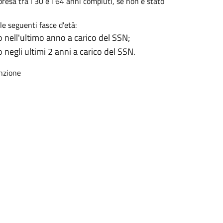
resa tra i 30 e i 64 anni compiuti, se non è stato
e seguenti fasce d'età:
to nell'ultimo anno a carico del SSN;
o negli ultimi 2 anni a carico del SSN.
enzione