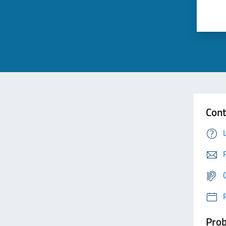
Cont
Prob