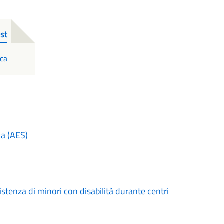
st
ica
ca (AES)
stenza di minori con disabilità durante centri