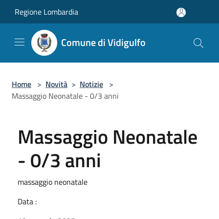
Salta al contenuto principale
Regione Lombardia
Comune di Vidigulfo
Home
>
Novità
>
Notizie
>
Massaggio Neonatale - 0/3 anni
Massaggio Neonatale
- 0/3 anni
massaggio neonatale
Data :