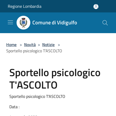
Salta al contenuto principale
Regione Lombardia
Comune di Vidigulfo
Home
>
Novità
>
Notizie
>
Sportello psicologico T'ASCOLTO
Sportello psicologico
T'ASCOLTO
Sportello psicologico T'ASCOLTO
Data :