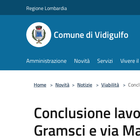
Salta al contenuto principale
Regione Lombardia
Comune di Vidigulfo
Amministrazione
Novità
Servizi
Vivere 
Home
>
Novità
>
Notizie
>
Viabilità
>
Concl
Conclusione lavo
Gramsci e via Ma