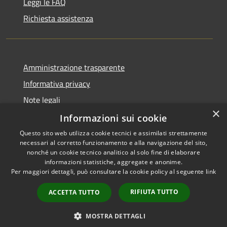
Leggi le FAQ
Richiesta assistenza
Amministrazione trasparente
Informativa privacy
Note legali
×
Dichiarazione di accessibilità
Informazioni sui cookie
Questo sito web utilizza cookie tecnici e assimilati strettamente
necessari al corretto funzionamento e alla navigazione del sito,
nonché un cookie tecnico analitico al solo fine di elaborare
informazioni statistiche, aggregate e anonime.
RSS
Copyright © 2026 • Comune di
Per maggiori dettagli, può consultare la cookie policy al seguente
link
Accessibilità
Vidigulfo • Powered by
Privacy
Municipium
Accesso
•
RIFIUTA TUTTO
ACCETTA TUTTO
Cookie
redazione
Mappa del sito
MOSTRA DETTAGLI