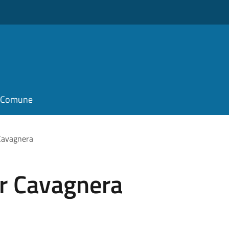
il Comune
Cavagnera
er Cavagnera