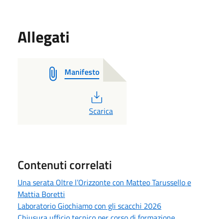
Allegati
Manifesto
PDF
Scarica
Contenuti correlati
Una serata Oltre l’Orizzonte con Matteo Tarussello e
Mattia Boretti
Laboratorio Giochiamo con gli scacchi 2026
Chiusura ufficio tecnico per corso di formazione