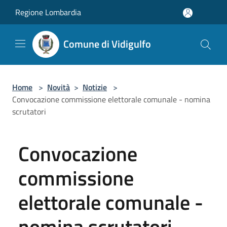
Salta al contenuto principale
Regione Lombardia
Comune di Vidigulfo
Home
>
Novità
>
Notizie
>
Convocazione commissione elettorale comunale - nomina
scrutatori
Convocazione
commissione
elettorale comunale -
nomina scrutatori