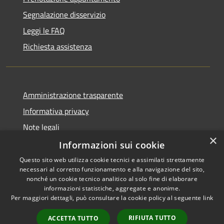
Segnalazione disservizio
Leggi le FAQ
Richiesta assistenza
Amministrazione trasparente
Informativa privacy
Note legali
×
Dichiarazione di accessibilità
Informazioni sui cookie
Questo sito web utilizza cookie tecnici e assimilati strettamente
necessari al corretto funzionamento e alla navigazione del sito,
nonché un cookie tecnico analitico al solo fine di elaborare
informazioni statistiche, aggregate e anonime.
RSS
Copyright © 2026 • Comune di
Per maggiori dettagli, può consultare la cookie policy al seguente
link
Accessibilità
Vidigulfo • Powered by
Privacy
Municipium
Accesso
•
RIFIUTA TUTTO
ACCETTA TUTTO