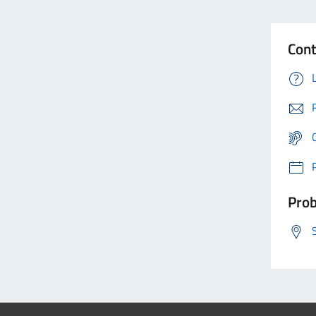
Cont
Prob