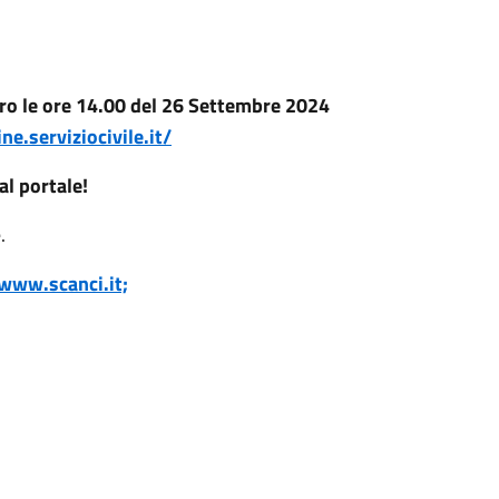
ro le ore 14.00 del 26 Settembre 2024
e.serviziocivile.it/
l portale!
.
www.scanci.it;