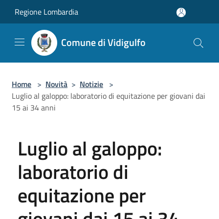
Salta al contenuto principale
Regione Lombardia
Comune di Vidigulfo
Home
>
Novità
>
Notizie
>
Luglio al galoppo: laboratorio di equitazione per giovani dai
15 ai 34 anni
Luglio al galoppo:
laboratorio di
equitazione per
giovani dai 15 ai 34