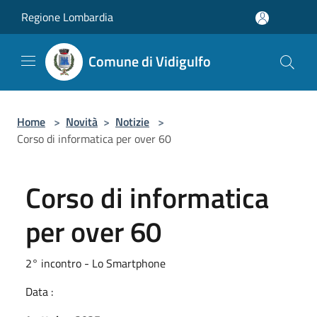
Salta al contenuto principale
Regione Lombardia
Comune di Vidigulfo
Home
>
Novità
>
Notizie
>
Corso di informatica per over 60
Corso di informatica
per over 60
2° incontro - Lo Smartphone
Data :