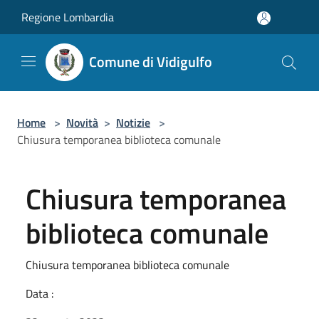
Salta al contenuto principale
Regione Lombardia
Comune di Vidigulfo
Home
>
Novità
>
Notizie
>
Chiusura temporanea biblioteca comunale
Chiusura temporanea
biblioteca comunale
Chiusura temporanea biblioteca comunale
Data :