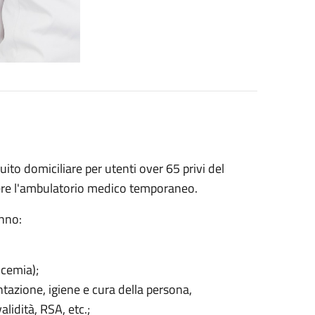
uito domiciliare per utenti over 65 privi del
gere l'ambulatorio medico temporaneo.
anno:
icemia);
ntazione, igiene e cura della persona,
alidità, RSA, etc.;