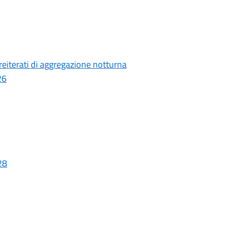
iterati di aggregazione notturna
26
28