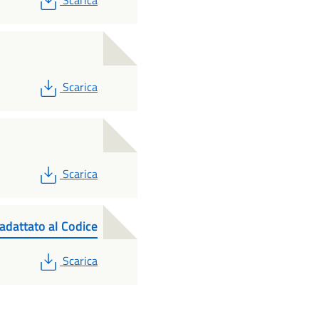
Scarica
PDF
Scarica
PDF
Scarica
adattato al Codice
PDF
Scarica