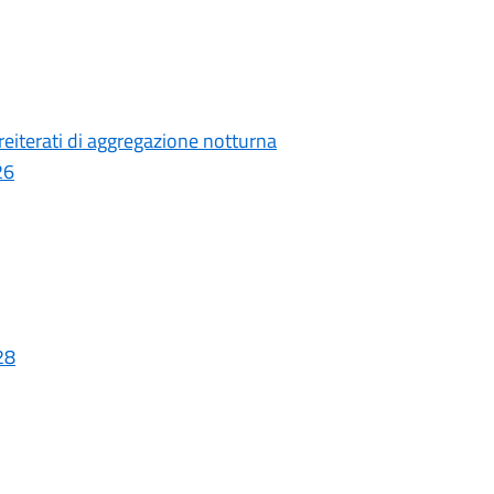
iterati di aggregazione notturna
26
28