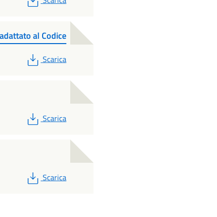
Scarica
adattato al Codice
PDF
Scarica
PDF
Scarica
PDF
Scarica