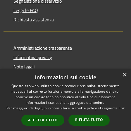
Segnalazione disservizio
Leggi le FAQ
Richiesta assistenza
Amministrazione trasparente
Informativa privacy
Note legali
×
Dichiarazione di accessibilità
Informazioni sui cookie
Questo sito web utilizza cookie tecnici e assimilati strettamente
necessari al corretto funzionamento e alla navigazione del sito,
nonché un cookie tecnico analitico al solo fine di elaborare
informazioni statistiche, aggregate e anonime.
RSS
Copyright © 2026 • Comune di
Per maggiori dettagli, può consultare la cookie policy al seguente
link
Accessibilità
Vidigulfo • Powered by
Privacy
Municipium
Accesso
•
RIFIUTA TUTTO
ACCETTA TUTTO
Cookie
redazione