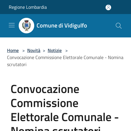
Salta al contenuto principale
Regione Lombardia
Comune di Vidigulfo
Home
>
Novità
>
Notizie
>
Convocazione Commissione Elettorale Comunale - Nomina
scrutatori
Convocazione
Commissione
Elettorale Comunale -
Nomina scrutatori