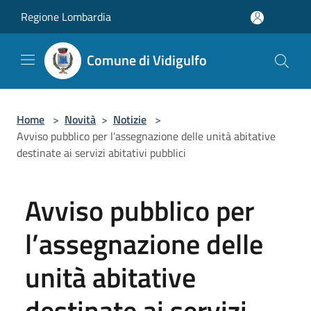
Salta al contenuto principale
Regione Lombardia
Comune di Vidigulfo
Home
>
Novità
>
Notizie
>
Avviso pubblico per l’assegnazione delle unità abitative
destinate ai servizi abitativi pubblici
Avviso pubblico per
l’assegnazione delle
unità abitative
destinate ai servizi