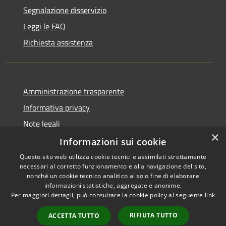
Segnalazione disservizio
Leggi le FAQ
Richiesta assistenza
Amministrazione trasparente
Informativa privacy
Note legali
×
Dichiarazione di accessibilità
Informazioni sui cookie
Questo sito web utilizza cookie tecnici e assimilati strettamente
necessari al corretto funzionamento e alla navigazione del sito,
nonché un cookie tecnico analitico al solo fine di elaborare
informazioni statistiche, aggregate e anonime.
RSS
Copyright © 2026 • Comune di
Per maggiori dettagli, può consultare la cookie policy al seguente
link
Accessibilità
Vidigulfo • Powered by
Privacy
Municipium
Accesso
•
RIFIUTA TUTTO
ACCETTA TUTTO