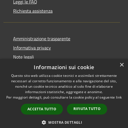
Leggi le FAQ
Richiesta assistenza
Amministrazione trasparente
Informativa privacy
Note legali
×
Dichiarazione di accessibilità
Informazioni sui cookie
Questo sito web utilizza cookie tecnici e assimilati strettamente
necessari al corretto funzionamento e alla navigazione del sito,
nonché un cookie tecnico analitico al solo fine di elaborare
informazioni statistiche, aggregate e anonime.
RSS
Copyright © 2026 • Comune di
Per maggiori dettagli, può consultare la cookie policy al seguente
link
Accessibilità
Vidigulfo • Powered by
Privacy
Municipium
Accesso
•
RIFIUTA TUTTO
ACCETTA TUTTO
Cookie
redazione
Mappa del sito
MOSTRA DETTAGLI