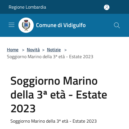
Salta al contenuto principale
Regione Lombardia
Comune di Vidigulfo
Home
>
Novità
>
Notizie
>
Soggiorno Marino della 3ª età - Estate 2023
Soggiorno Marino
della 3ª età - Estate
2023
Soggiorno Marino della 3ª età - Estate 2023