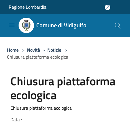
Salta al contenuto principale
Regione Lombardia
Comune di Vidigulfo
Home
>
Novità
>
Notizie
>
Chiusura piattaforma ecologica
Chiusura piattaforma
ecologica
Chiusura piattaforma ecologica
Data :