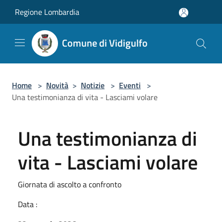
Salta al contenuto principale
Regione Lombardia
Comune di Vidigulfo
Home
>
Novità
>
Notizie
>
Eventi
>
Una testimonianza di vita - Lasciami volare
Una testimonianza di
vita - Lasciami volare
Giornata di ascolto a confronto
Data :