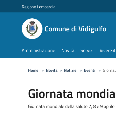
Salta al contenuto principale
Regione Lombardia
Comune di Vidigulfo
Amministrazione
Novità
Servizi
Vivere 
Home
>
Novità
>
Notizie
>
Eventi
>
Giornat
Giornata mondial
Giornata mondiale della salute 7, 8 e 9 april