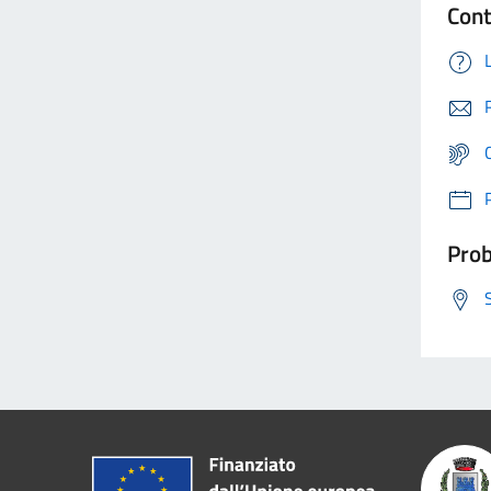
Cont
Prob