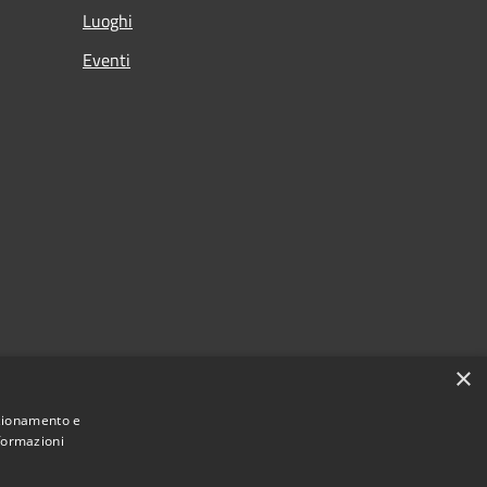
Luoghi
Eventi
×
nzionamento e
nformazioni