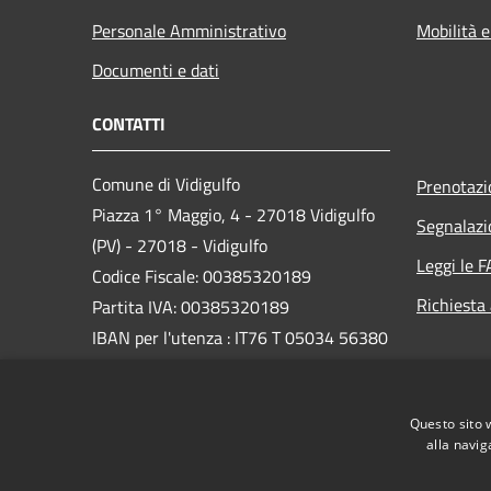
Personale Amministrativo
Mobilità e
Documenti e dati
CONTATTI
Comune di Vidigulfo
Prenotaz
Piazza 1° Maggio, 4 - 27018 Vidigulfo
Segnalazi
(PV) - 27018 - Vidigulfo
Leggi le 
Codice Fiscale: 00385320189
Richiesta
Partita IVA: 00385320189
IBAN per l'utenza : IT76 T 05034 56380
0000 0000 2567
PEC:
info@pec.comune.vidigulfo.pv.it
Questo sito 
Centralino Unico: 0382/69003
alla navig