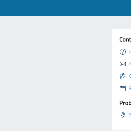
Cont
Prob