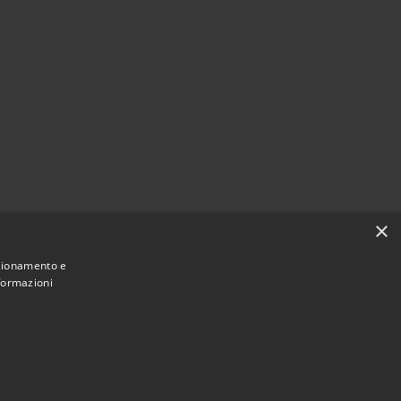
×
nzionamento e
nformazioni
Municipium
Accesso redazione
 Vidigulfo • Powered by
•