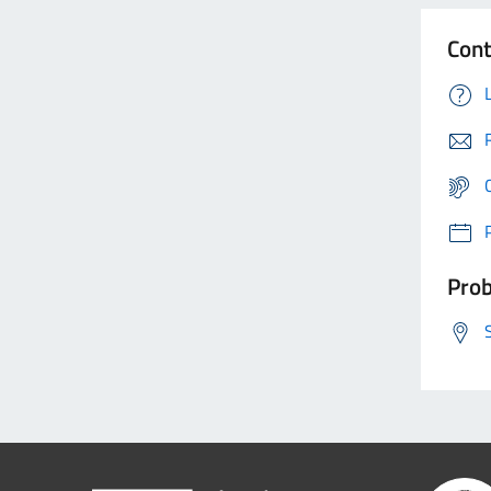
Cont
Prob