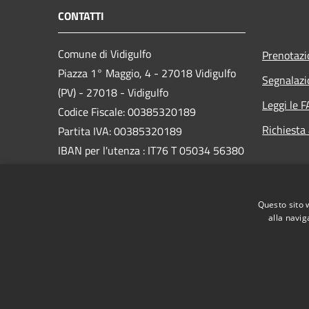
CONTATTI
Comune di Vidigulfo
Prenotaz
Piazza 1° Maggio, 4 - 27018 Vidigulfo
Segnalazi
(PV) - 27018 - Vidigulfo
Leggi le 
Codice Fiscale: 00385320189
Richiesta
Partita IVA: 00385320189
IBAN per l'utenza : IT76 T 05034 56380
0000 0000 2567
PEC:
info@pec.comune.vidigulfo.pv.it
Questo sito 
Centralino Unico: 0382/69003
alla navig
RSS
Accessibilità
Privacy
Cookie
Mappa de