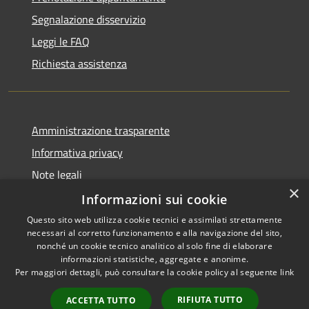
Segnalazione disservizio
Leggi le FAQ
Richiesta assistenza
Amministrazione trasparente
Informativa privacy
Note legali
×
Dichiarazione di accessibilità
Informazioni sui cookie
Questo sito web utilizza cookie tecnici e assimilati strettamente
necessari al corretto funzionamento e alla navigazione del sito,
nonché un cookie tecnico analitico al solo fine di elaborare
informazioni statistiche, aggregate e anonime.
RSS
Copyright © 2026 • Comune di
Per maggiori dettagli, può consultare la cookie policy al seguente
link
Accessibilità
Vidigulfo • Powered by
Privacy
Municipium
Accesso
•
RIFIUTA TUTTO
ACCETTA TUTTO