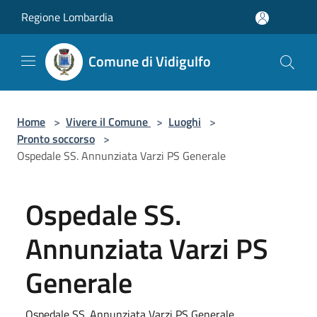
Salta al contenuto principale
Regione Lombardia
Comune di Vidigulfo
Home
>
Vivere il Comune
>
Luoghi
>
Pronto soccorso
>
Ospedale SS. Annunziata Varzi PS Generale
Ospedale SS.
Annunziata Varzi PS
Generale
Ospedale SS. Annunziata Varzi PS Generale