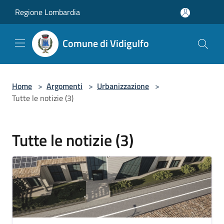
Salta al contenuto principale
Regione Lombardia
Comune di Vidigulfo
Home
>
Argomenti
>
Urbanizzazione
>
Tutte le notizie (3)
Tutte le notizie (3)