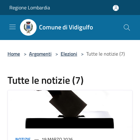
Salta al contenuto principale
Regione Lombardia
Comune di Vidigulfo
Home
>
Argomenti
>
Elezioni
>
Tutte le notizie (7)
Tutte le notizie (7)
NOTIZIE
19 MARZO 2026