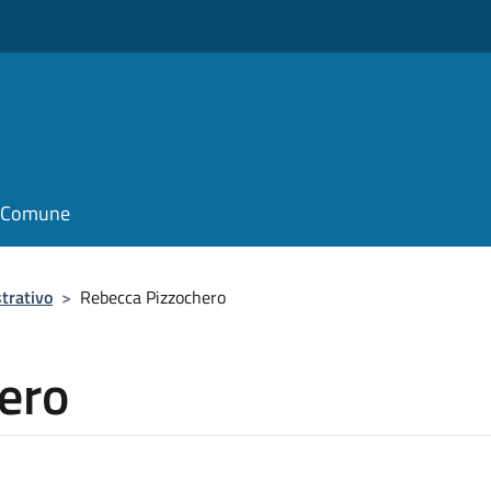
il Comune
trativo
>
Rebecca Pizzochero
ero