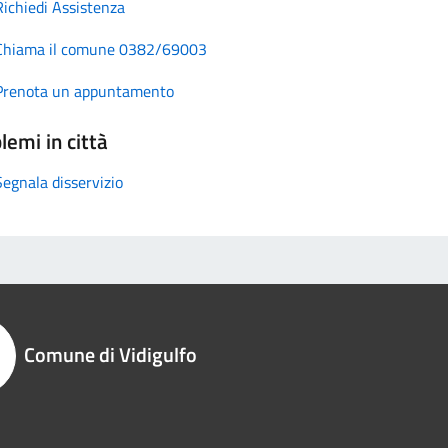
Richiedi Assistenza
Chiama il comune 0382/69003
Prenota un appuntamento
lemi in città
Segnala disservizio
Comune di Vidigulfo