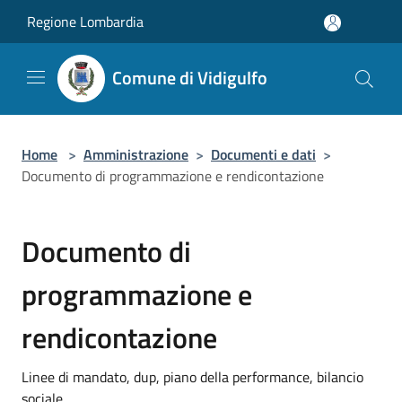
Salta al contenuto principale
Regione Lombardia
Comune di Vidigulfo
Home
>
Amministrazione
>
Documenti e dati
>
Documento di programmazione e rendicontazione
Documento di
programmazione e
rendicontazione
Linee di mandato, dup, piano della performance, bilancio
sociale