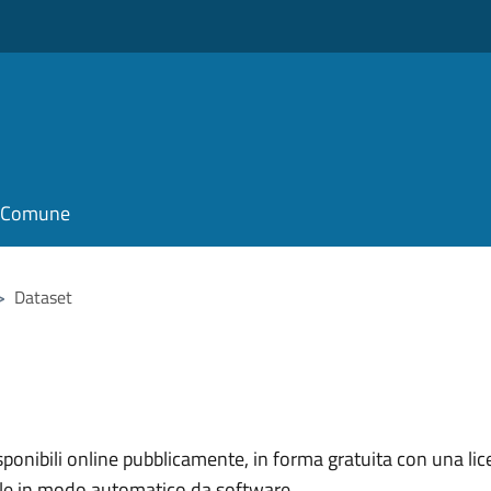
il Comune
>
Dataset
nibili online pubblicamente, in forma gratuita con una lice
ile in modo automatico da software.