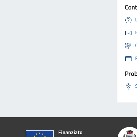
Cont
Prob