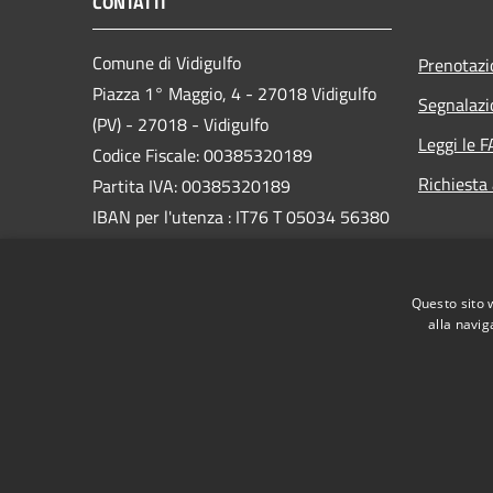
CONTATTI
Comune di Vidigulfo
Prenotaz
Piazza 1° Maggio, 4 - 27018 Vidigulfo
Segnalazi
(PV) - 27018 - Vidigulfo
Leggi le 
Codice Fiscale: 00385320189
Richiesta
Partita IVA: 00385320189
IBAN per l'utenza : IT76 T 05034 56380
0000 0000 2567
PEC:
info@pec.comune.vidigulfo.pv.it
Questo sito 
Centralino Unico: 0382/69003
alla navig
RSS
Accessibilità
Privacy
Cookie
Mappa de