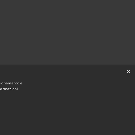
×
nzionamento e
nformazioni
Municipium
Accesso redazione
 Vidigulfo • Powered by
•