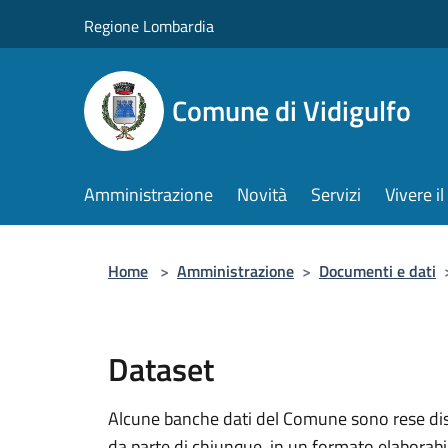
Salta al contenuto principale
Regione Lombardia
Comune di Vidigulfo
Amministrazione
Novità
Servizi
Vivere 
Home
>
Amministrazione
>
Documenti e dati
Dataset
Alcune banche dati del Comune sono rese dispo
da parte di chiunque, in un formato elaborab