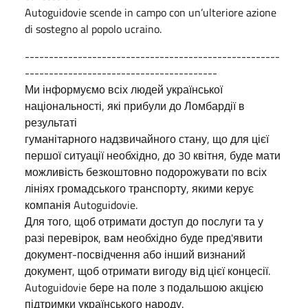
Autoguidovie scende in campo con un’ulteriore azione
di sostegno al popolo ucraino.
-----------------------------------------------------
----------------------------------------
Ми інформуємо всіх людей української
національності, які прибули до Ломбардії в
результаті
гуманітарного надзвичайного стану, що для цієї
першої ситуації необхідно, до 30 квітня, буде мати
можливість безкоштовно подорожувати по всіх
лініях громадського транспорту, якими керує
компанія Autoguidovie.
Для того, щоб отримати доступ до послуги та у
разі перевірок, вам необхідно буде пред'явити
документ-посвідчення або інший визнаний
документ, щоб отримати вигоду від цієї концесії.
Autoguidovie бере на поле з подальшою акцією
підтримки українського народу.