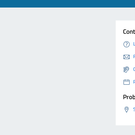
Cont
Prob