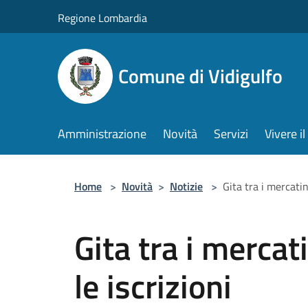
Salta al contenuto principale
Regione Lombardia
Comune di Vidigulfo
Amministrazione
Novità
Servizi
Vivere 
Home
>
Novità
>
Notizie
>
Gita tra i mercatin
Gita tra i mercat
le iscrizioni