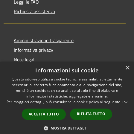
Leggi le FAQ
Richiesta assistenza
Amministrazione trasparente
Informativa privacy
Note legali
×
Dichiarazione di accessibilità
Informazioni sui cookie
Questo sito web utilizza cookie tecnici e assimilati strettamente
necessari al corretto funzionamento e alla navigazione del sito,
nonché un cookie tecnico analitico al solo fine di elaborare
informazioni statistiche, aggregate e anonime.
RSS
Copyright © 2026 • Comune di
Per maggiori dettagli, può consultare la cookie policy al seguente
link
Accessibilità
Vidigulfo • Powered by
Privacy
Municipium
Accesso
•
RIFIUTA TUTTO
ACCETTA TUTTO
Cookie
redazione
Mappa del sito
MOSTRA DETTAGLI