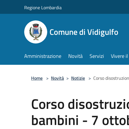
Salta al contenuto principale
Regione Lombardia
Comune di Vidigulfo
Amministrazione
Novità
Servizi
Vivere 
Home
>
Novità
>
Notizie
>
Corso disostruzion
Corso disostruzi
bambini - 7 otto