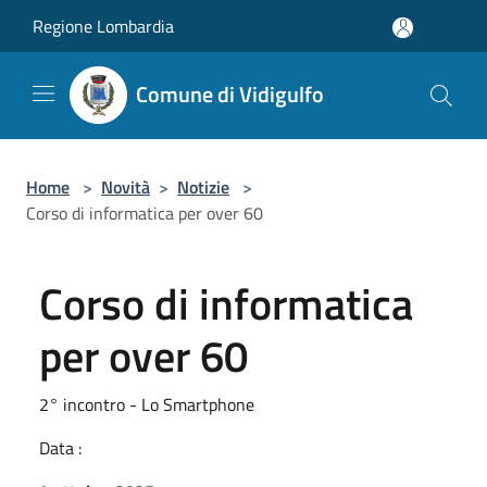
Salta al contenuto principale
Regione Lombardia
Comune di Vidigulfo
Home
>
Novità
>
Notizie
>
Corso di informatica per over 60
Corso di informatica
per over 60
2° incontro - Lo Smartphone
Data :