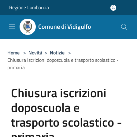
Salta al contenuto principale
Regione Lombardia
Comune di Vidigulfo
Home
>
Novità
>
Notizie
>
Chiusura iscrizioni doposcuola e trasporto scolastico -
primaria
Chiusura iscrizioni
doposcuola e
trasporto scolastico -
primaria