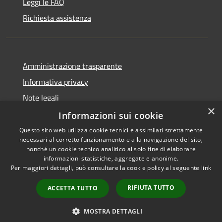
Leggi le FAQ
Richiesta assistenza
Amministrazione trasparente
Informativa privacy
Note legali
×
Dichiarazione di accessibilità
Informazioni sui cookie
Questo sito web utilizza cookie tecnici e assimilati strettamente
necessari al corretto funzionamento e alla navigazione del sito,
nonché un cookie tecnico analitico al solo fine di elaborare
informazioni statistiche, aggregate e anonime.
RSS
Copyright © 2026 • Comune di
Per maggiori dettagli, può consultare la cookie policy al seguente
link
Accessibilità
Vidigulfo • Powered by
Privacy
Municipium
Accesso
•
RIFIUTA TUTTO
ACCETTA TUTTO
Cookie
redazione
Mappa del sito
MOSTRA DETTAGLI