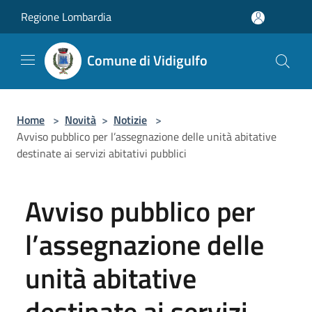
Salta al contenuto principale
Regione Lombardia
Comune di Vidigulfo
Home
>
Novità
>
Notizie
>
Avviso pubblico per l’assegnazione delle unità abitative
destinate ai servizi abitativi pubblici
Avviso pubblico per
l’assegnazione delle
unità abitative
destinate ai servizi