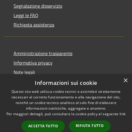
Segnalazione disservizio
Leggi le FAQ
Richiesta assistenza
Amministrazione trasparente
Informativa privacy
Note legali
×
Dichiarazione di accessibilità
Informazioni sui cookie
Questo sito web utilizza cookie tecnici e assimilati strettamente
necessari al corretto funzionamento e alla navigazione del sito,
nonché un cookie tecnico analitico al solo fine di elaborare
informazioni statistiche, aggregate e anonime.
RSS
Copyright © 2026 • Comune di
Per maggiori dettagli, può consultare la cookie policy al seguente
link
Accessibilità
Vidigulfo • Powered by
Privacy
Municipium
Accesso
•
RIFIUTA TUTTO
ACCETTA TUTTO