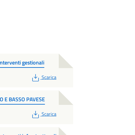
erventi gestionali
PDF
Scarica
LTO E BASSO PAVESE
PDF
Scarica