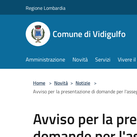
Salta al contenuto principale
Regione Lombardia
Comune di Vidigulfo
Amministrazione
Novità
Servizi
Vivere 
Home
>
Novità
>
Notizie
>
Avviso per la presentazione di domande per l'asseg
Avviso per la pr
domande per l'a