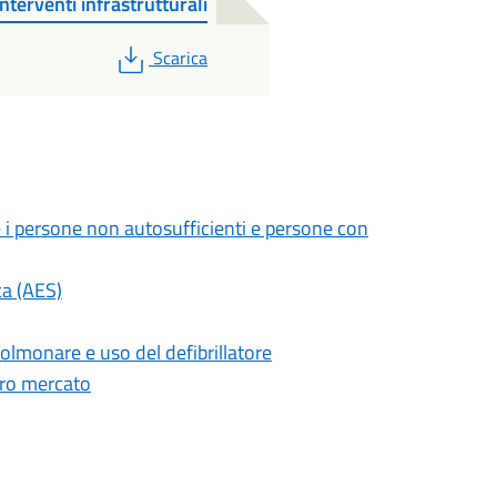
erventi infrastrutturali
PDF
Scarica
 i persone non autosufficienti e persone con
ca (AES)
olmonare e uso del defibrillatore
ero mercato