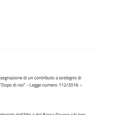
assegnazione di un contributo a sostegno di
re "Dopo di noi" - Legge numero 112/2016 –
ritoriale dell’Alto e del Basso Pavese e/o loro