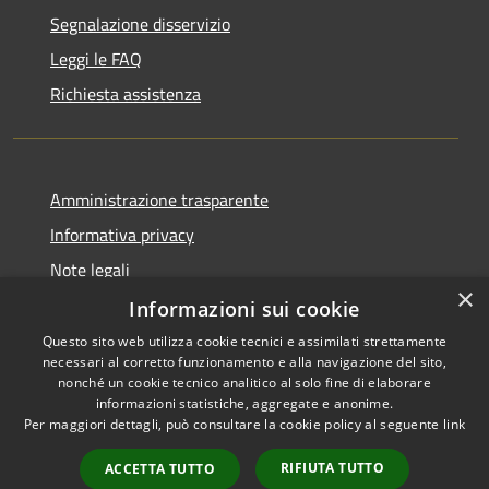
Segnalazione disservizio
Leggi le FAQ
Richiesta assistenza
Amministrazione trasparente
Informativa privacy
Note legali
×
Dichiarazione di accessibilità
Informazioni sui cookie
Questo sito web utilizza cookie tecnici e assimilati strettamente
necessari al corretto funzionamento e alla navigazione del sito,
nonché un cookie tecnico analitico al solo fine di elaborare
informazioni statistiche, aggregate e anonime.
RSS
Copyright © 2026 • Comune di
Per maggiori dettagli, può consultare la cookie policy al seguente
link
Accessibilità
Vidigulfo • Powered by
Privacy
Municipium
Accesso
•
RIFIUTA TUTTO
ACCETTA TUTTO