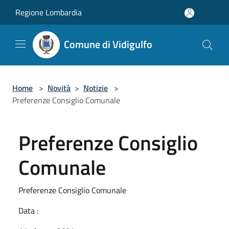
Salta al contenuto principale
Regione Lombardia
Comune di Vidigulfo
Home
>
Novità
>
Notizie
>
Preferenze Consiglio Comunale
Preferenze Consiglio
Comunale
Preferenze Consiglio Comunale
Data :