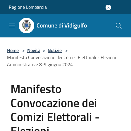
Salta al contenuto principale
Regione Lombardia
Comune di Vidigulfo
Home
>
Novità
>
Notizie
>
Manifesto Convocazione dei Comizi Elettorali - Elezioni
Amministrative 8-9 giugno 2024
Manifesto
Convocazione dei
Comizi Elettorali -
Elezioni